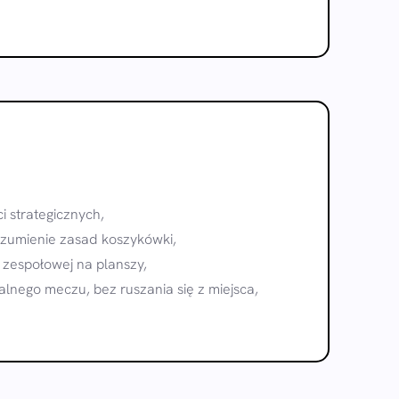
i strategicznych,
ozumienie zasad koszykówki,
 zespołowej na planszy,
lnego meczu, bez ruszania się z miejsca,