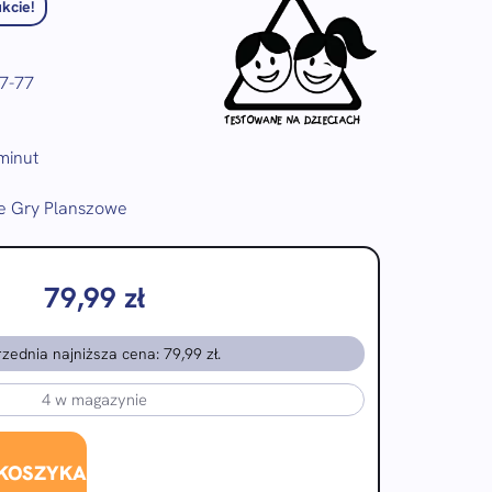
kcie!
7-77
minut
ie Gry Planszowe
79,99
zł
zednia najniższa cena:
79,99
zł
.
4 w magazynie
 KOSZYKA