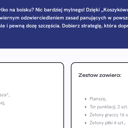
ylko na boisku? Nic bardziej mylnego! Dzięki ,,Koszykó
wiernym odzwierciedleniem zasad panujących w powsze
ale i pewną dozę szczęścia. Dobierz strategię, która d
Zestaw zawiera:
sza”,
Planszę,
ej,
Tor punktacji, 2 szt.
Żetony graczy 16 sz
Żetony piłki 4 szt.,