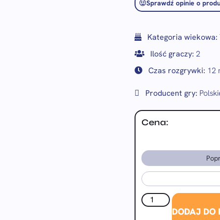
Sprawdź opinie o produ
Kategoria wiekowa:
Ilość graczy:
2
Czas rozgrywki:
12 
Producent gry:
Polsk
Cena:
Popr
DODAJ DO