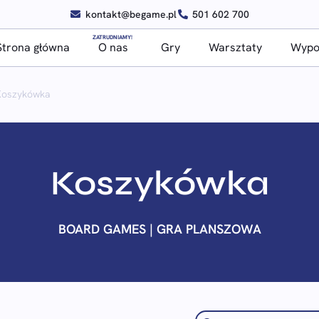
kontakt@begame.pl
501 602 700
ZATRUDNIAMY!
Strona główna
O nas
Gry
Warsztaty
Wypoż
Koszykówka
Koszykówka
BOARD GAMES | GRA PLANSZOWA