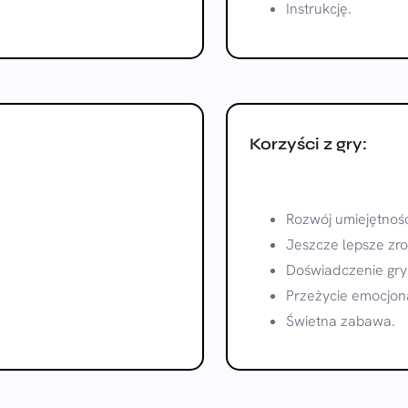
Instrukcję.
Korzyści z gry:
Rozwój umiejętnośc
Jeszcze lepsze zr
Doświadczenie gry
Przeżycie emocjona
Świetna zabawa.