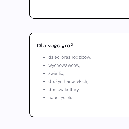
Dla kogo gra?
dzieci oraz rodziców,
wychowawców,
świetlic,
drużyn harcerskich,
domów kultury,
nauczycieli.