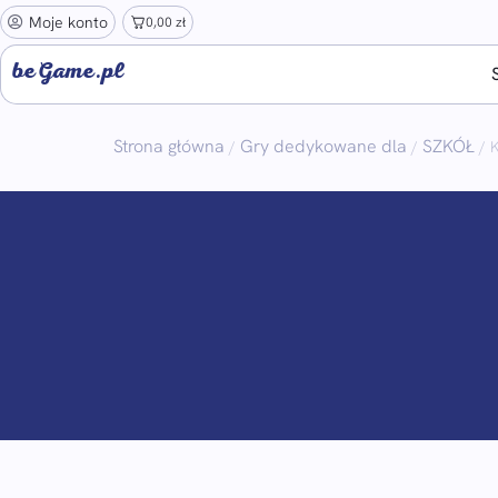
Moje konto
0,00
zł
beGame.pl
Strona główna
Gry dedykowane dla
SZKÓŁ
/
/
/ 