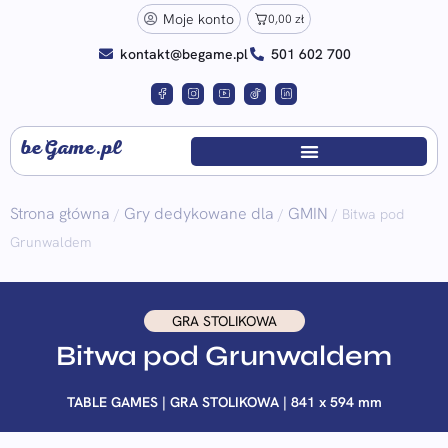
Moje konto
0,00
zł
kontakt@begame.pl
501 602 700
beGame.pl
Strona główna
Gry dedykowane dla
GMIN
/
/
/ Bitwa pod
Grunwaldem
GRA STOLIKOWA
Bitwa pod Grunwaldem
TABLE GAMES | GRA STOLIKOWA | 841 x 594 mm