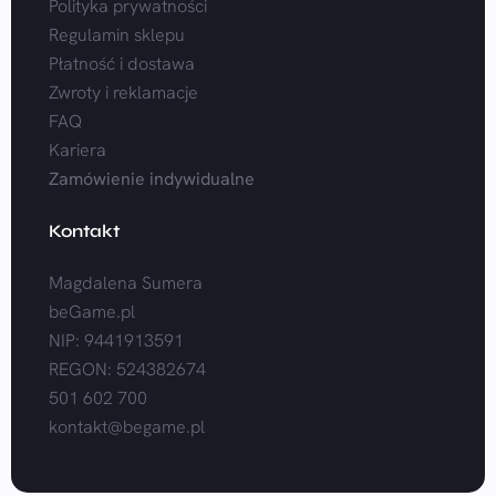
Polityka prywatności
Regulamin sklepu
Płatność i dostawa
Zwroty i reklamacje
FAQ
Kariera
Zamówienie indywidualne
Kontakt
Magdalena Sumera
beGame.pl
NIP: 9441913591
REGON: 524382674
501 602 700
kontakt@begame.pl