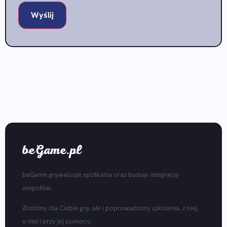
beGame.pl
beGame grywalizuje spotkania oraz buduje integrację
zespołów.
Zrobimy dla Ciebie grę, ale i poprowadzimy szkolenia, z niej,
o niej i przy jej pomocy.