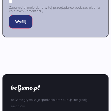
Zapamiętaj moje dane w tej przeglądarce podczas pisania
kolejnych komentarzy.
beGame.pl
beGame grywalizuje spotkania oraz buduje integrację
zespołów.