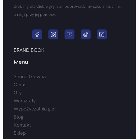
Zrobimy dla Ciebie grę, ale i poprowadzimy szkolenia, z niej,
o niej i przy jej pomocy.
BRAND BOOK
Menu
Strona Główna
O nas
Gry
Warsztaty
Wypożyczalnia gier
Blog
Kontakt
Sklep