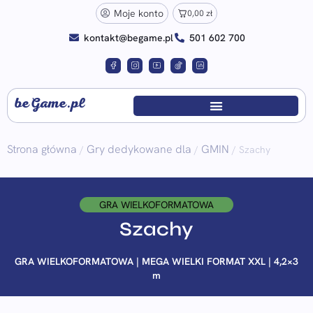
Moje konto
0,00
zł
kontakt@begame.pl
501 602 700
beGame.pl
Strona główna
Gry dedykowane dla
GMIN
/
/
/ Szachy
GRA WIELKOFORMATOWA
Szachy
GRA WIELKOFORMATOWA | MEGA WIELKI FORMAT XXL | 4,2×3
m