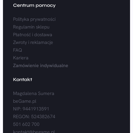
Centrum pomocy
Polityka prywatności
Regulamin sklepu
Płatność i dostawa
Zwroty i reklamacje
FAQ
Kariera
Zamówienie indywidualne
Kontakt
Magdalena Sumera
beGame.pl
NIP: 9441913591
REGON: 524382674
501 602 700
kontakt@begame.pl