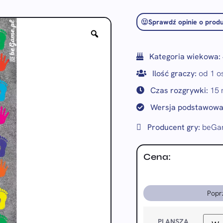
Sprawdź opinie o produ
Kategoria wiekowa:
Ilość graczy:
od 1 o
Czas rozgrywki:
15 
Wersja podstawowa
Producent gry:
beGam
Cena:
Popr
PLANSZA