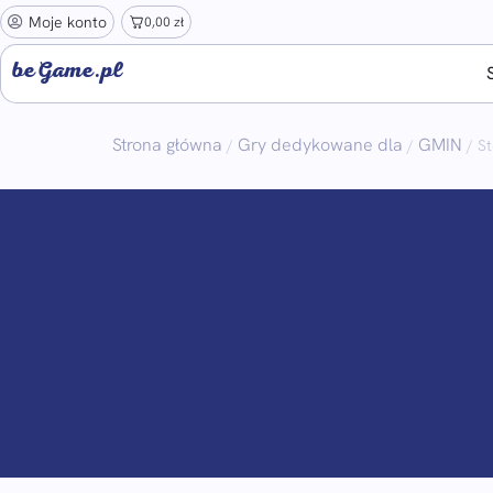
Moje konto
0,00
zł
beGame.pl
Strona główna
Gry dedykowane dla
GMIN
/
/
/ St