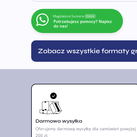
Magdalena Sumera
Online
Potrzebujesz pomocy? Napisz
do nas!
Zobacz wszystkie formaty gr
Darmowa wysyłka
Oferujemy darmową wysyłkę dla zamówień powyżej
200 zł.