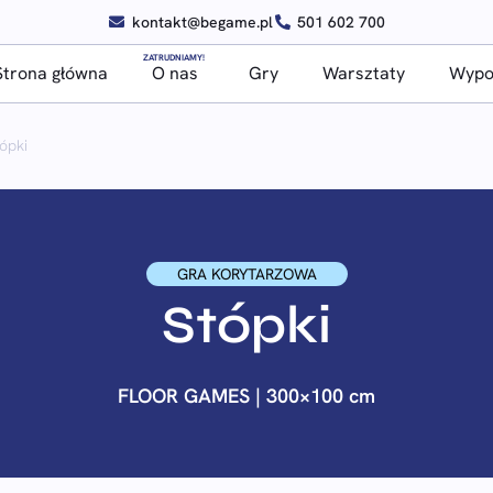
kontakt@begame.pl
501 602 700
ZATRUDNIAMY!
Strona główna
O nas
Gry
Warsztaty
Wypoż
ópki
GRA KORYTARZOWA
Stópki
FLOOR GAMES | 300×100 cm