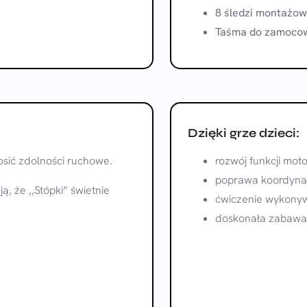
8 śledzi montażo
Taśma do zamocow
Dzięki grze dzieci:
osić zdolności ruchowe.
rozwój funkcji mot
poprawa koordynac
ą, że ,,Stópki” świetnie
ćwiczenie wykonyw
doskonała zabawa