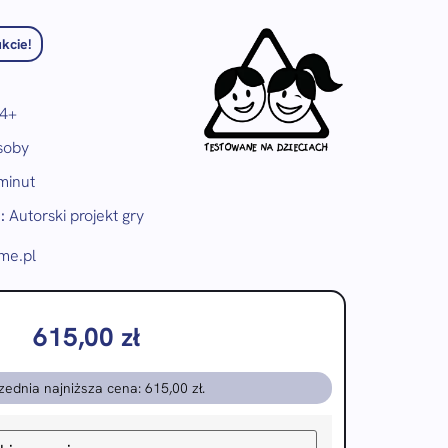
kcie!
4+
soby
minut
:
Autorski projekt gry
e.pl
615,00
zł
zednia najniższa cena:
615,00
zł
.