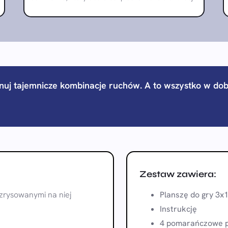
anuj tajemnicze kombinacje ruchów. A to wszystko w d
Zestaw zawiera:
ozrysowanymi na niej
Planszę do gry 3x
Instrukcję
4 pomarańczowe p