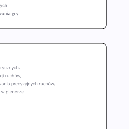
wych
ania gry
orycznych,
ji ruchów,
ania precyzyjnych ruchów,
 w plenerze.