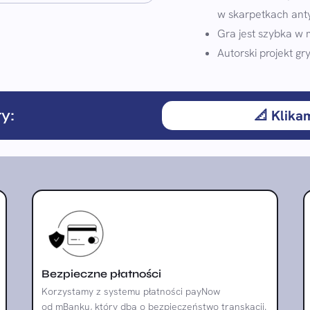
w skarpetkach ant
Gra jest szybka w 
Autorski projekt gry
y:
📐 Klika
Bezpieczne płatności
Korzystamy z systemu płatności payNow
od mBanku, który dba o bezpieczeństwo transkacji.