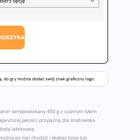
 KOSZYKA
, do gry można dodać swój znak graficzny logo.
baner semipowlekany 450 g z czarnym tyłem
ajwyższej jakości, przyjazną dla środowiska
etodą lateksową
 można po niej chodzić i skakać boso lub