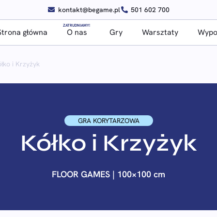
kontakt@begame.pl
501 602 700
ZATRUDNIAMY!
Strona główna
O nas
Gry
Warsztaty
Wypoż
łko i Krzyżyk
GRA KORYTARZOWA
Kółko i Krzyżyk
FLOOR GAMES | 100×100 cm