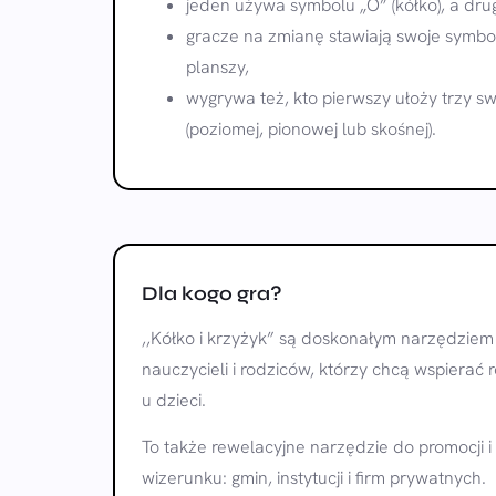
jeden używa symbolu „O” (kółko), a drugi
gracze na zmianę stawiają swoje symbo
planszy,
wygrywa też, kto pierwszy ułoży trzy swo
(poziomej, pionowej lub skośnej).
Dla kogo gra?
,,Kółko i krzyżyk” są doskonałym narzędzie
nauczycieli i rodziców, którzy chcą wspierać 
u dzieci.
To także rewelacyjne narzędzie do promocji
wizerunku: gmin, instytucji i firm prywatnych.