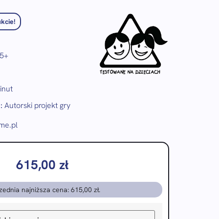
kcie!
5+
inut
:
Autorski projekt gry
e.pl
615,00
zł
zednia najniższa cena:
615,00
zł
.