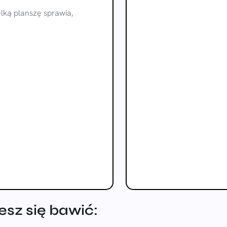
elką planszę sprawia,
sz się bawić: