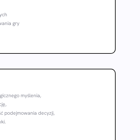
ych
ania gry
ogicznego myślenia,
ję,
ść podejmowania decyzji,
yki.