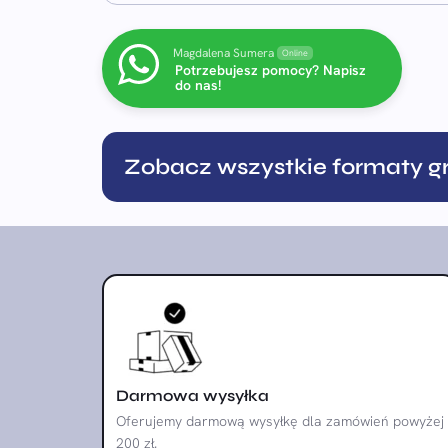
Magdalena Sumera
Online
Potrzebujesz pomocy? Napisz
do nas!
Zobacz wszystkie formaty gr
Darmowa wysyłka
Oferujemy darmową wysyłkę dla zamówień powyżej
200 zł.