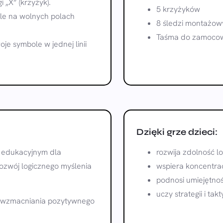
 „X” (krzyżyk).
5 krzyżyków
le na wolnych polach
8 śledzi montażow
Taśma do zamocow
je symbole w jednej linii
Dzięki grze dzieci:
m edukacyjnym dla
rozwija zdolność l
rozwój logicznego myślenia
wspiera koncentrac
podnosi umiejętno
uczy strategii i takt
 i wzmacniania pozytywnego