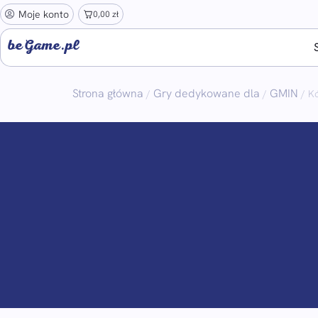
Moje konto
0,00
zł
beGame.pl
Strona główna
Gry dedykowane dla
GMIN
/
/
/ Kó