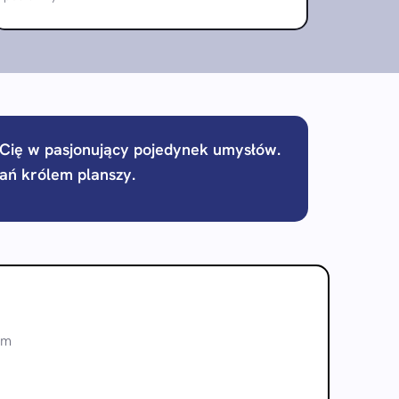
ie Cię w pasjonujący pojedynek umysłów.
tań królem planszy.
1m