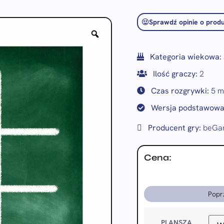
Sprawdź opinie o produ
Kategoria wiekowa:
Ilość graczy:
2
Czas rozgrywki:
5 m
Wersja podstawowa
Producent gry:
beGam
Cena:
Popr
PLANSZA