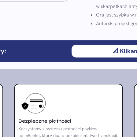
w skarpetkach ant
Gra jest szybka w 
Autorski projekt gry
y:
📐 Klika
Bezpieczne płatności
Korzystamy z systemu płatności payNow
od mBanku, który dba o bezpieczeństwo transkacji.