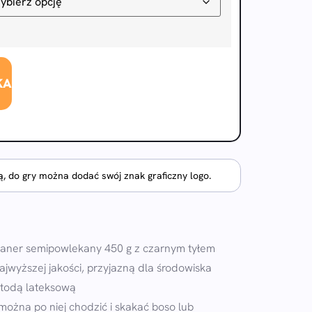
KA
, do gry można dodać swój znak graficzny logo.
baner semipowlekany 450 g z czarnym tyłem
ajwyższej jakości, przyjazną dla środowiska
etodą lateksową
 można po niej chodzić i skakać boso lub