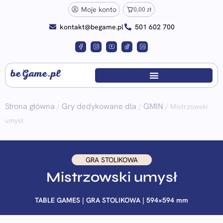
Moje konto
0,00
zł
kontakt@begame.pl
501 602 700
beGame.pl
Strona główna
Gry dedykowane dla
GMIN
/
/
/ Mistrzowski
umysł
GRA STOLIKOWA
Mistrzowski umysł
TABLE GAMES | GRA STOLIKOWA | 594×594 mm