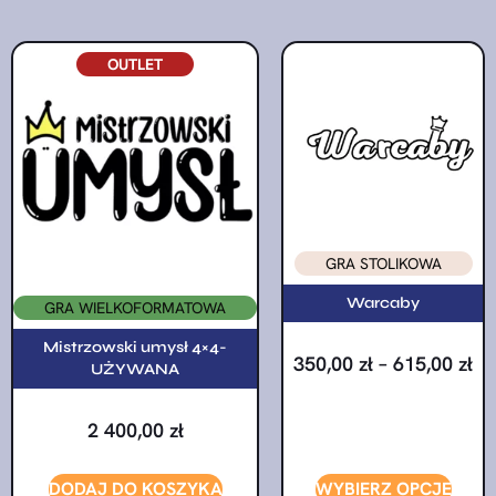
OUTLET
GRA STOLIKOWA
Warcaby
GRA WIELKOFORMATOWA
Mistrzowski umysł 4×4-
350,00
zł
–
615,00
zł
UŻYWANA
2 400,00
zł
DODAJ DO KOSZYKA
WYBIERZ OPCJE