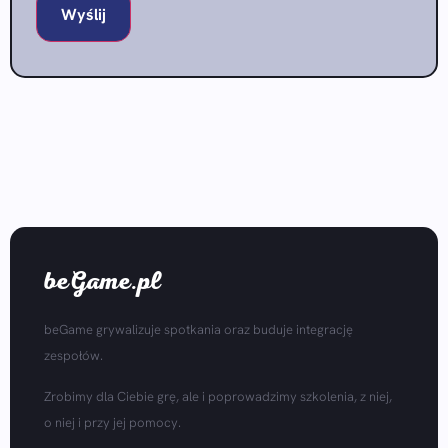
beGame.pl
beGame grywalizuje spotkania oraz buduje integrację
zespołów.
Zrobimy dla Ciebie grę, ale i poprowadzimy szkolenia, z niej,
o niej i przy jej pomocy.