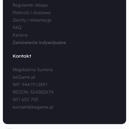
Regulamin sklepu
Płatność i dostawa
Zwroty i reklamacje
FAQ
Kariera
Zamówienie indywidualne
Kontakt
Magdalena Sumera
beGame.pl
NIP: 9441913591
REGON: 524382674
501 602 700
kontakt@begame.pl