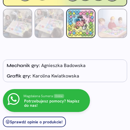
Agnieszka Badowska
Mechanik gry:
Karolina Kwiatkowska
Grafik gry:
Magdalena Sumera
Online
Potrzebujesz pomocy? Napisz
do nas!
Sprawdź opinie o produkcie!