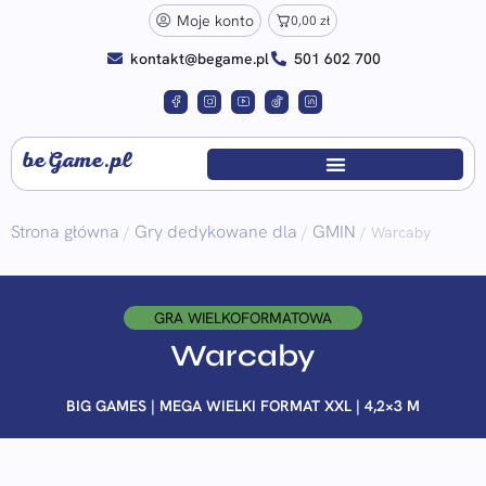
Moje konto
0,00
zł
kontakt@begame.pl
501 602 700
beGame.pl
Strona główna
Gry dedykowane dla
GMIN
/
/
/ Warcaby
GRA WIELKOFORMATOWA
Warcaby
BIG GAMES | MEGA WIELKI FORMAT XXL | 4,2×3 M