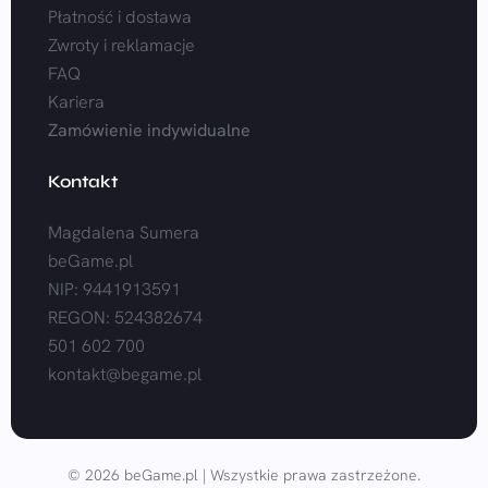
Płatność i dostawa
Zwroty i reklamacje
FAQ
Kariera
Zamówienie indywidualne
Kontakt
Magdalena Sumera
beGame.pl
NIP: 9441913591
REGON: 524382674
501 602 700
kontakt@begame.pl
© 2026 beGame.pl | Wszystkie prawa zastrzeżone.