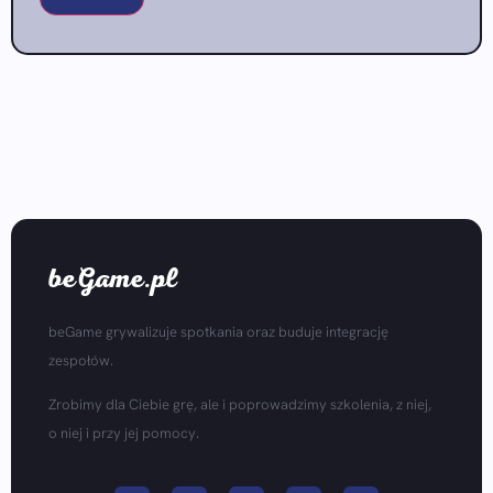
beGame.pl
beGame grywalizuje spotkania oraz buduje integrację
zespołów.
Zrobimy dla Ciebie grę, ale i poprowadzimy szkolenia, z niej,
o niej i przy jej pomocy.