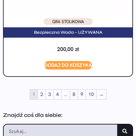
GRA STOLIKOWA
Bezpieczna Woda – UŻYWANA
200,00
zł
DODAJ DO KOSZYKA
1
2
3
4
…
8
9
10
→
Znajdź coś dla siebie: