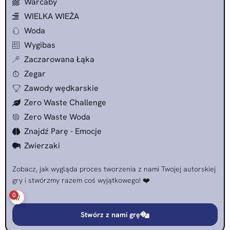
Warcaby
WIELKA WIEŻA
Woda
Wygibas
Zaczarowana Łąka
Zegar
Zawody wędkarskie
Zero Waste Challenge
Zero Waste Woda
Znajdź Parę - Emocje
Zwierzaki
Zobacz, jak wygląda proces tworzenia z nami Twojej autorskiej
gry i stwórzmy razem coś wyjątkowego! ❤️
0
Stwórz z nami grę