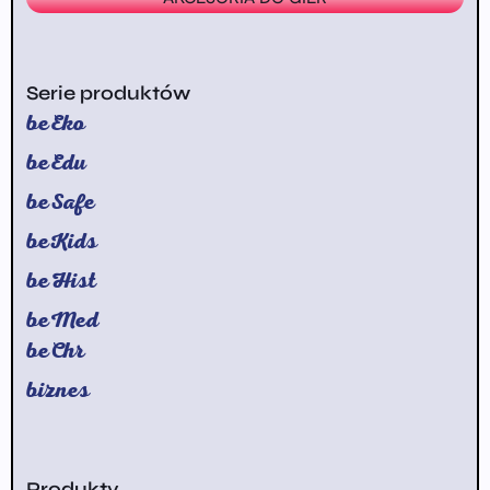
Serie produktów
beEko
beEdu
beSafe
beKids
beHist
beMed
beChr
biznes
Produkty