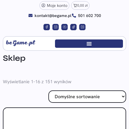
Moje konto
0,00
zł
kontakt@begame.pl
501 602 700
beGame.pl
Sklep
Wyświetlanie 1–16 z 151 wyników