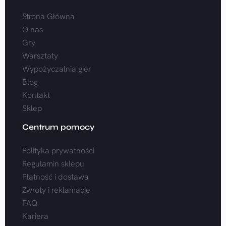
Strona Główna
O nas
Gry
Warsztaty
Wypożyczalnia gier
Blog
Kontakt
Sklep
Centrum pomocy
Polityka prywatności
Regulamin sklepu
Płatność i dostawa
Zwroty i reklamacje
FAQ
Kariera