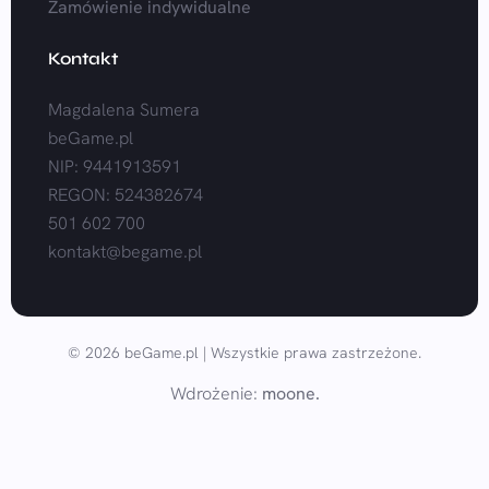
Zamówienie indywidualne
Kontakt
Magdalena Sumera
beGame.pl
NIP: 9441913591
REGON: 524382674
501 602 700
kontakt@begame.pl
© 2026 beGame.pl | Wszystkie prawa zastrzeżone.
Wdrożenie:
moone.