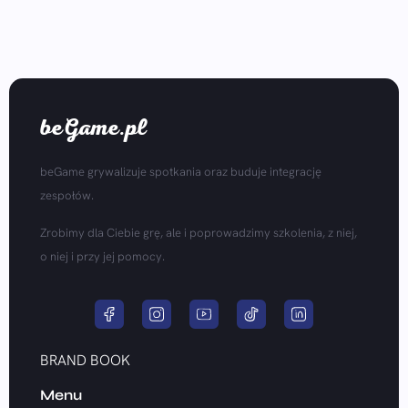
beGame.pl
beGame grywalizuje spotkania oraz buduje integrację
zespołów.
Zrobimy dla Ciebie grę, ale i poprowadzimy szkolenia, z niej,
o niej i przy jej pomocy.
BRAND BOOK
Menu