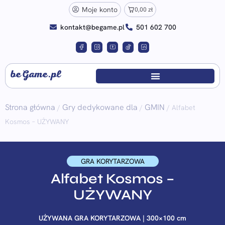
Moje konto
0,00
zł
kontakt@begame.pl
501 602 700
beGame.pl
Strona główna
Gry dedykowane dla
GMIN
/
/
/ Alfabet
Kosmos – UŻYWANY
GRA KORYTARZOWA
Alfabet Kosmos –
UŻYWANY
UŻYWANA GRA KORYTARZOWA | 300×100 cm