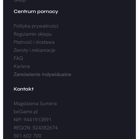
Centrum pomocy
Polityka prywatności
Regulamin sklepu
Płatność i dostawa
Zwroty i reklamacje
FAQ
Kariera
Zamówienie indywidualne
Kontakt
Magdalena Sumera
beGame.pl
NIP: 9441913591
REGON: 524382674
501 602 700