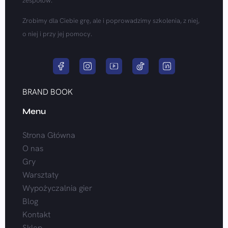
zespołów.
Zrobimy dla Ciebie grę, ale i poprowadzimy szkolenia, z niej,
o niej i przy jej pomocy.
BRAND BOOK
Menu
Strona Główna
O nas
Gry
Warsztaty
Wypożyczalnia gier
Blog
Kontakt
Sklep