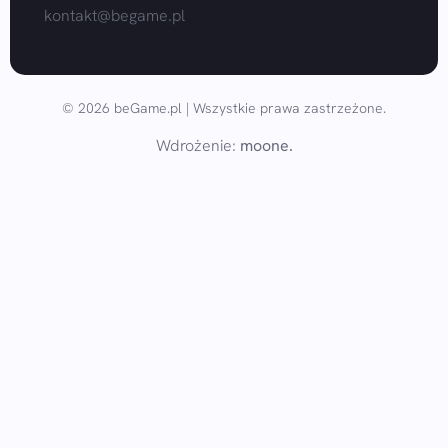
kontakt@begame.pl
© 2026 beGame.pl | Wszystkie prawa zastrzeżone.
Wdrożenie:
moone.