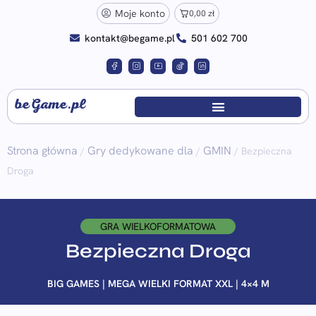
Moje konto
0,00
zł
kontakt@begame.pl
501 602 700
beGame.pl
Strona główna
Gry dedykowane dla
GMIN
/
/
/ Bezpieczna
Droga
GRA WIELKOFORMATOWA
Bezpieczna Droga
BIG GAMES | MEGA WIELKI FORMAT XXL | 4×4 M