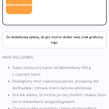
DODAJ DO KOSZYKA
Za dodatkową opłatą, do gry można dodać swój znak graficzny
logo.
MATA BIG GAMES:
Super elastyczny baner semipowlekany 450 g
z czarnym tyłem
Ekologiczny druk najwyższej jakości, przyjazną dla
środowiska i zdrowia dzieci metodą lateksową
Gra tak wielka, że można po niej chodzić i skakać boso
lub w skarpetkach antypoślizgowych.
Gra jest szybka w montażu i łatwa do dezynfekcji.