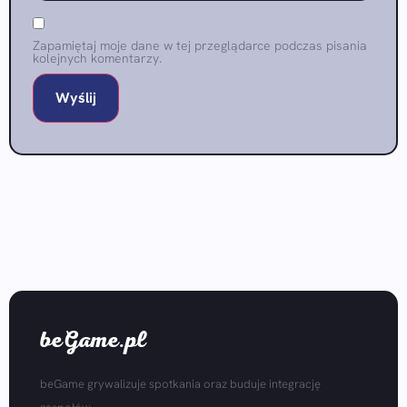
Zapamiętaj moje dane w tej przeglądarce podczas pisania
kolejnych komentarzy.
beGame.pl
beGame grywalizuje spotkania oraz buduje integrację