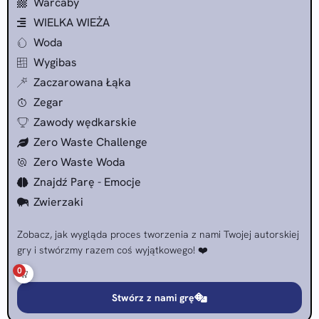
Warcaby
WIELKA WIEŻA
Woda
Wygibas
Zaczarowana Łąka
Zegar
Zawody wędkarskie
Zero Waste Challenge
Zero Waste Woda
Znajdź Parę - Emocje
Zwierzaki
Zobacz, jak wygląda proces tworzenia z nami Twojej autorskiej
gry i stwórzmy razem coś wyjątkowego! ❤️
0
Stwórz z nami grę