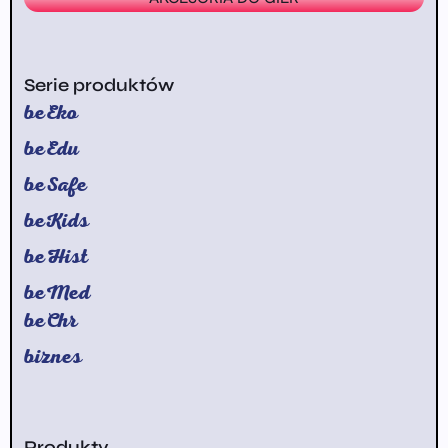
Serie produktów
beEko
beEdu
beSafe
beKids
beHist
beMed
beChr
biznes
Produkty