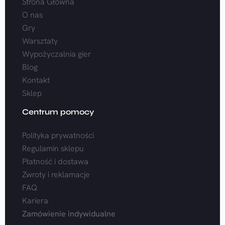
Strona Główna
O nas
Gry
Warsztaty
Wypożyczalnia gier
Blog
Kontakt
Sklep
Centrum pomocy
Polityka prywatności
Regulamin sklepu
Płatność i dostawa
Zwroty i reklamacje
FAQ
Kariera
Zamówienie indywidualne