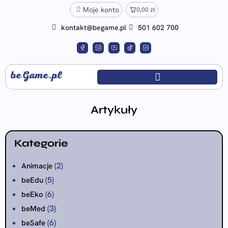
Moje konto
0,00
zł
kontakt@begame.pl
501 602 700
beGame.pl
Artykuły
Kategorie
(2)
Animacje
(5)
beEdu
(6)
beEko
(3)
beMed
(6)
beSafe