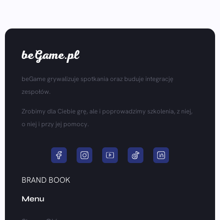
beGame.pl
beGame grywalizuje spotkania oraz buduje integrację
zespołów.
Zrobimy dla Ciebie grę, ale i poprowadzimy szkolenia, z niej,
o niej i przy jej pomocy.
BRAND BOOK
Menu