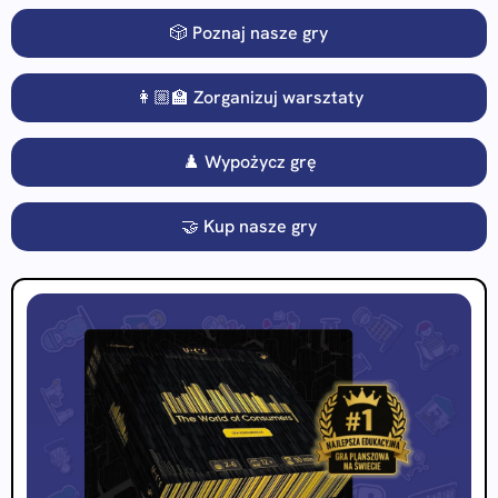
🎲 Poznaj nasze gry
👩🏼‍🏫 Zorganizuj warsztaty
♟️ Wypożycz grę
🤝 Kup nasze gry