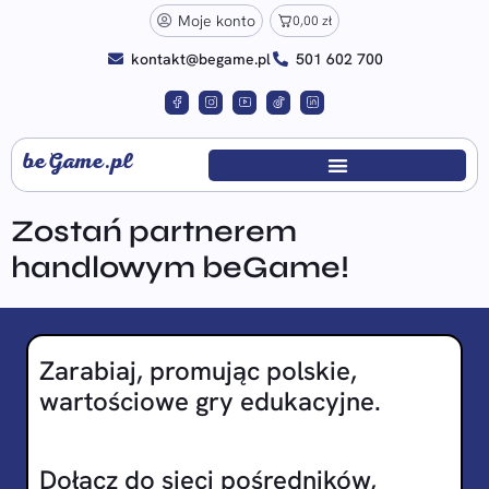
Moje konto
0,00
zł
kontakt@begame.pl
501 602 700
beGame.pl
Zostań partnerem
handlowym beGame!
Zarabiaj, promując polskie,
wartościowe gry edukacyjne.
Dołącz do sieci pośredników,