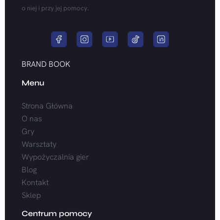
o niej i przy jej pomocy.
BRAND BOOK
Menu
Strona Główna
O nas
Gry
Warsztaty
Wypożyczalnia gier
Blog
Kontakt
Sklep
Centrum pomocy