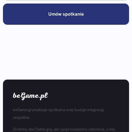
Umów spotkanie
beGame.pl
beGame grywalizuje spotkania oraz buduje integrację
zespołów.
Zrobimy dla Ciebie grę, ale i poprowadzimy szkolenia, z niej,