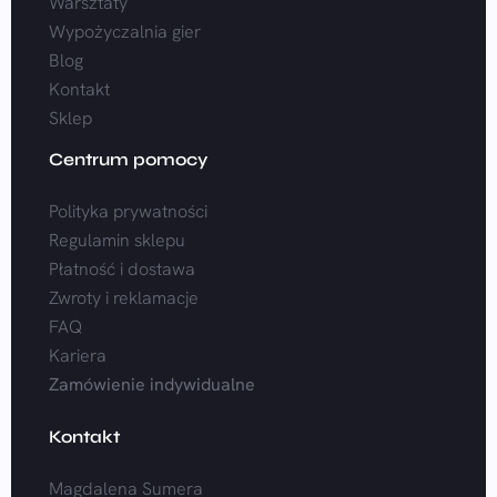
Warsztaty
Wypożyczalnia gier
Blog
Kontakt
Sklep
Centrum pomocy
Polityka prywatności
Regulamin sklepu
Płatność i dostawa
Zwroty i reklamacje
FAQ
Kariera
Zamówienie indywidualne
Kontakt
Magdalena Sumera