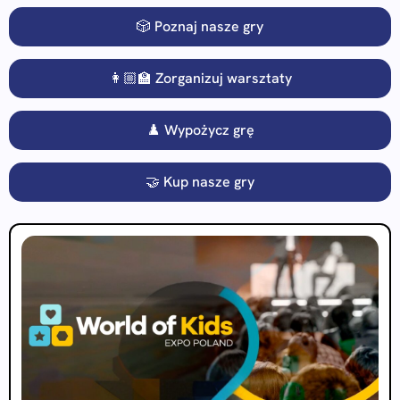
🎲 Poznaj nasze gry
👩🏼‍🏫 Zorganizuj warsztaty
♟️ Wypożycz grę
🤝 Kup nasze gry