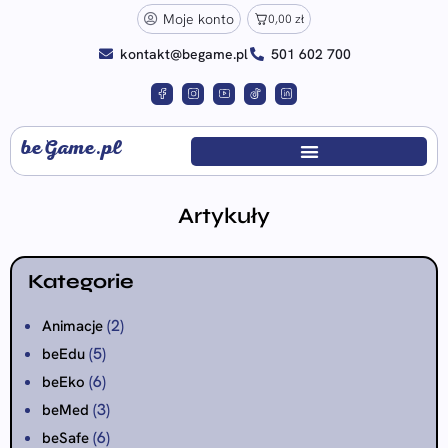
Moje konto
0,00
zł
kontakt@begame.pl
501 602 700
beGame.pl
Artykuły
Kategorie
(2)
Animacje
(5)
beEdu
(6)
beEko
(3)
beMed
(6)
beSafe