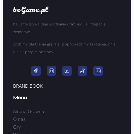
beGame.pl
beGame grywalizuje spotkania oraz buduje integrację
zespołów.
Zrobimy dla Ciebie grę, ale i poprowadzimy szkolenia, z niej,
o niej i przy jej pomocy.
BRAND BOOK
Menu
Strona Główna
O nas
Gry