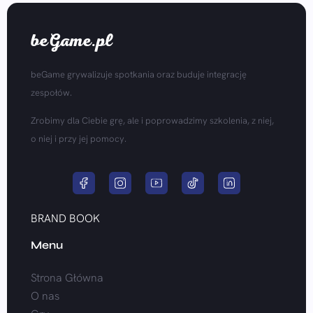
beGame.pl
beGame grywalizuje spotkania oraz buduje integrację
zespołów.
Zrobimy dla Ciebie grę, ale i poprowadzimy szkolenia, z niej,
o niej i przy jej pomocy.
BRAND BOOK
Menu
Strona Główna
O nas