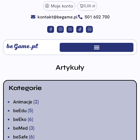
Moje konto
0,00
zł
kontakt@begame.pl
501 602 700
beGame.pl
Artykuły
Kategorie
(2)
Animacje
(5)
beEdu
(6)
beEko
(3)
beMed
(6)
beSafe