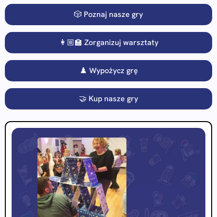
🎲 Poznaj nasze gry
👩🏼‍🏫 Zorganizuj warsztaty
♟️ Wypożycz grę
🤝 Kup nasze gry