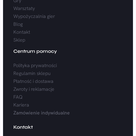
Gry
Warsztaty
Wypożyczalnia gier
Blog
Kontakt
Sklep
Centrum pomocy
Polityka prywatności
Regulamin sklepu
Płatność i dostawa
Zwroty i reklamacje
FAQ
Kariera
Zamówienie indywidualne
Kontakt