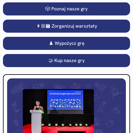
🎲 Poznaj nasze gry
👩🏼‍🏫 Zorganizuj warsztaty
♟️ Wypożycz grę
🤝 Kup nasze gry