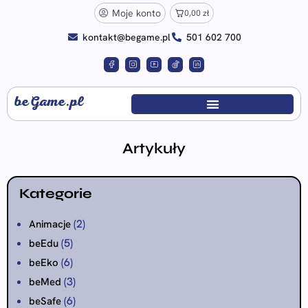
Moje konto
0,00
zł
kontakt@begame.pl
501 602 700
beGame.pl
Artykuły
Kategorie
(2)
Animacje
(5)
beEdu
(6)
beEko
(3)
beMed
(6)
beSafe