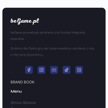
beGame.pl
beGame grywalizuje spotkania oraz buduje integrację
zespołów.
Zrobimy dla Ciebie grę, ale i poprowadzimy szkolenia, z niej,
o niej i przy jej pomocy.
BRAND BOOK
Menu
Strona Główna