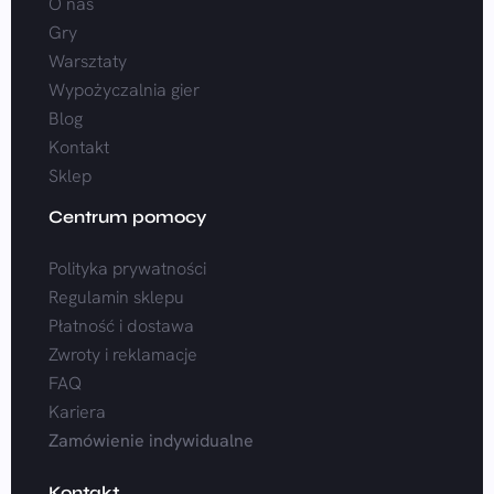
O nas
Gry
Warsztaty
Wypożyczalnia gier
Blog
Kontakt
Sklep
Centrum pomocy
Polityka prywatności
Regulamin sklepu
Płatność i dostawa
Zwroty i reklamacje
FAQ
Kariera
Zamówienie indywidualne
Kontakt