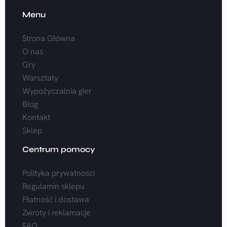
Menu
Strona Główna
O nas
Gry
Warsztaty
Wypożyczalnia gier
Blog
Kontakt
Sklep
Centrum pomocy
Polityka prywatności
Regulamin sklepu
Płatność i dostawa
Zwroty i reklamacje
FAQ