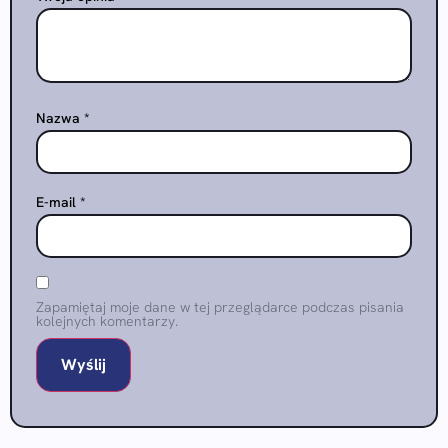
Nazwa
*
E-mail
*
Zapamiętaj moje dane w tej przeglądarce podczas pisania
kolejnych komentarzy.