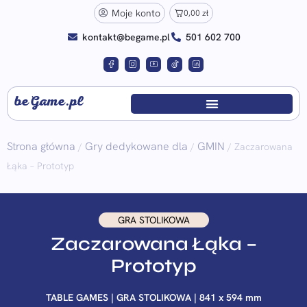
Moje konto
0,00
zł
kontakt@begame.pl
501 602 700
beGame.pl
Strona główna
Gry dedykowane dla
GMIN
/
/
/ Zaczarowana
Łąka – Prototyp
GRA STOLIKOWA
Zaczarowana Łąka –
Prototyp
TABLE GAMES | GRA STOLIKOWA | 841 x 594 mm