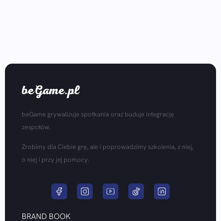
beGame.pl
beGame grywalizuje spotkania oraz buduje integrację
zespołów.
Zrobimy dla Ciebie grę, ale i poprowadzimy szkolenia, z niej,
o niej i przy jej pomocy.
BRAND BOOK