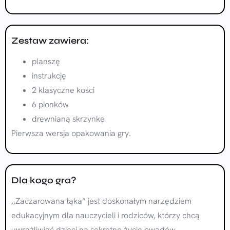
Zestaw zawiera:
planszę
instrukcję
2 klasyczne kości
6 pionków
drewnianą skrzynkę
Pierwsza wersja opakowania gry.
Dla kogo gra?
,,Zaczarowana łąka” jest doskonałym narzędziem
edukacyjnym dla nauczycieli i rodziców, którzy chcą
uwrażliwiać dzieci na sekretne życie owadów.