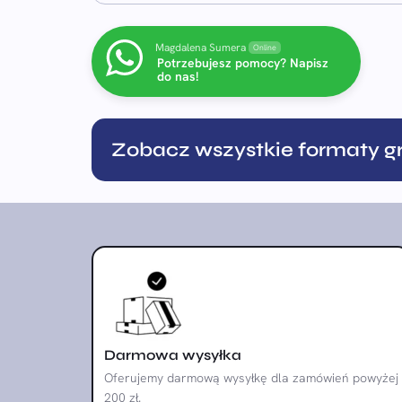
Magdalena Sumera
Online
Potrzebujesz pomocy? Napisz
do nas!
Zobacz wszystkie formaty gr
Darmowa wysyłka
Oferujemy darmową wysyłkę dla zamówień powyżej
200 zł.