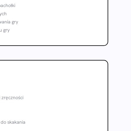
achołki
ych
ania gry
u gry
i zręczności
i do skakania