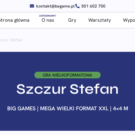
kontakt@begame.pl
501 602 700
ZATRUDNIAMY!
Strona główna
O nas
Gry
Warsztaty
Wypoż
czur Stefan
GRA WIELKOFORMATOWA
Szczur Stefan
BIG GAMES | MEGA WIELKI FORMAT XXL | 4×4 M