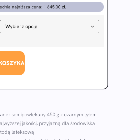
ednia najniższa cena:
1 645,00
zł
.
 KOSZYKA
baner semipowlekany 450 g z czarnym tyłem
ajwyższej jakości, przyjazną dla środowiska
etodą lateksową