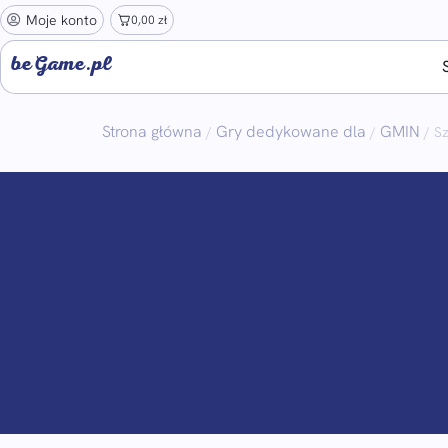
Moje konto
0,00
zł
beGame.pl
Strona główna
Gry dedykowane dla
GMIN
/
/
/ Sz