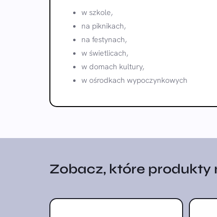
w szkole,
na piknikach,
na festynach,
w świetlicach,
w domach kultury,
w ośrodkach wypoczynkowych
Zobacz, które produkty na