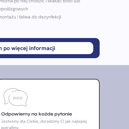
 można po niej chodzić i skakać boso lub
ypoślizgowych
montażu i łatwa do dezynfekcji
y
m po więcej informacji
Odpowiemy na każde pytanie
Jesteśmy dla Ciebie, doradzimy Ci jak najlepiej
potrafimy.