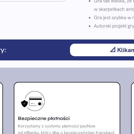
Gra tak wielka, że
w skarpetkach ant
Gra jest szybka w 
Autorski projekt gr
y:
📐 Klika
Bezpieczne płatności
Korzystamy z systemu płatności payNow
od mBanku, który dba o bezpieczeństwo transkacji.