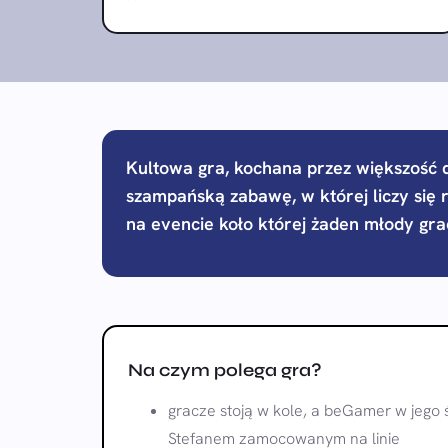
Kultowa gra, kochana przez większość dz
szampańską zabawę, w której liczy się r
na evencie koło której żaden młody grac
Na czym polega gra?
gracze stoją w kole, a beGamer w jego 
Stefanem zamocowanym na linie