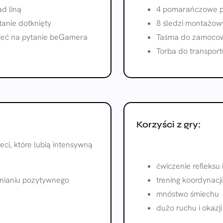
d liną
4 pomarańczowe p
tanie dotknięty
8 śledzi montażow
ieć na pytanie beGamera
Taśma do zamocow
Torba do transport
Korzyści z gry:
eci, które lubią intensywną
ćwiczenie refleksu 
cnianiu pozytywnego
trening koordynacji
mnóstwo śmiechu
dużo ruchu i okazj