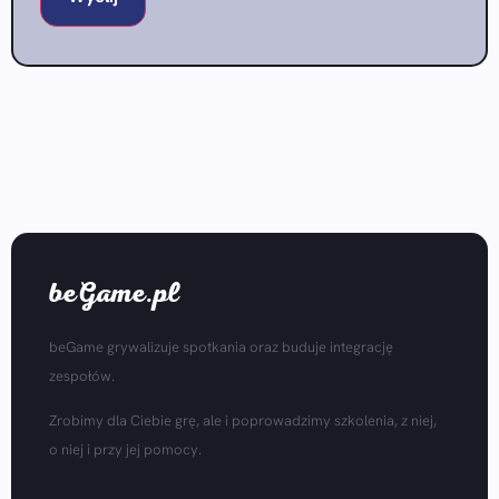
beGame.pl
beGame grywalizuje spotkania oraz buduje integrację
zespołów.
Zrobimy dla Ciebie grę, ale i poprowadzimy szkolenia, z niej,
o niej i przy jej pomocy.