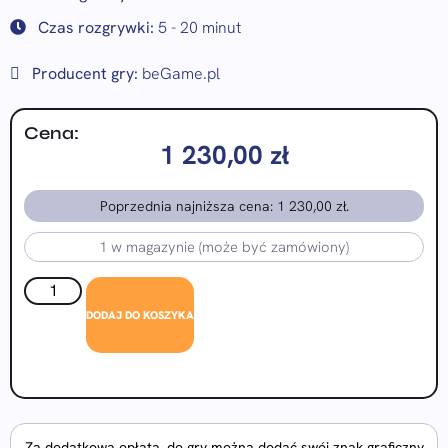
Czas rozgrywki:
5 - 20 minut
Producent gry:
beGame.pl
Cena:
1 230,00
zł
Poprzednia najniższa cena:
1 230,00
zł
.
1 w magazynie (może być zamówiony)
DODAJ DO KOSZYKA
Za dodatkową opłatą, do gry można dodać swój znak graficzny