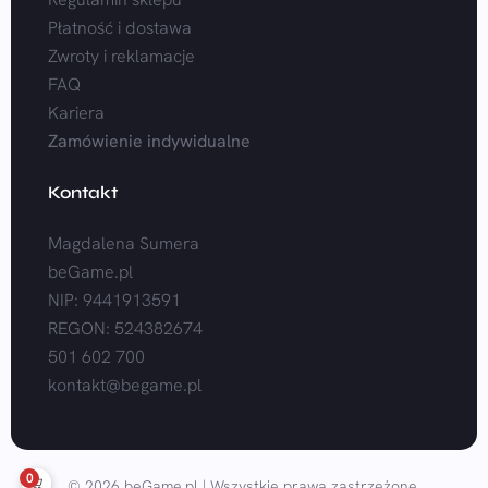
Płatność i dostawa
Zwroty i reklamacje
FAQ
Kariera
Zamówienie indywidualne
Kontakt
Magdalena Sumera
beGame.pl
NIP: 9441913591
REGON: 524382674
501 602 700
kontakt@begame.pl
0
© 2026 beGame.pl | Wszystkie prawa zastrzeżone.