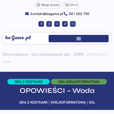
Moje konto
0,00
zł
kontakt@begame.pl
501 602 700
beGame.pl
Strona główna
Gry dedykowane dla
GMIN
/
/
/ OPOWIEŚCI –
Woda
GRA Z KOSTKAMI
GRA WIELKOFORMATOWA
OPOWIEŚCI – Woda
GRA Z KOSTKAMI | WIELKOFORMATOWA | XXL