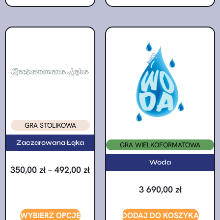
GRA STOLIKOWA
Zaczarowana Łąka
GRA WIELKOFORMATOWA
Woda
350,00
zł
–
492,00
zł
3 690,00
zł
WYBIERZ OPCJE
DODAJ DO KOSZYKA