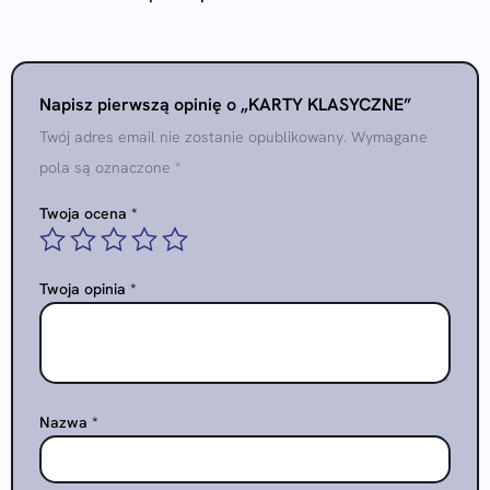
Napisz pierwszą opinię o „KARTY KLASYCZNE”
Twój adres email nie zostanie opublikowany.
Wymagane
pola są oznaczone
*
Twoja ocena
*
Twoja opinia
*
Nazwa
*