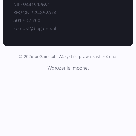
NIP: 9441913591
REGON: 524382674
501 602 700
kontakt@begame.pl
© 2026 beGame.pl | Wszystkie prawa zastrzeżone.
Wdrożenie:
moone.