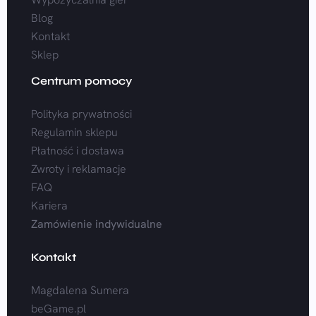
Blog
Kontakt
Sklep
Centrum pomocy
Polityka prywatności
Regulamin sklepu
Płatność i dostawa
Zwroty i reklamacje
FAQ
Kariera
Zamówienie indywidualne
Kontakt
Magdalena Sumera
beGame.pl