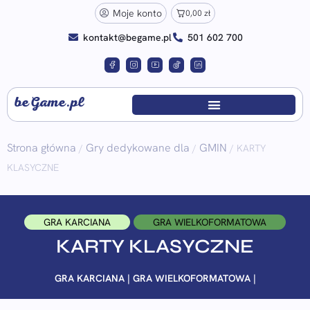
Moje konto
0,00
zł
kontakt@begame.pl
501 602 700
beGame.pl
Strona główna
Gry dedykowane dla
GMIN
/
/
/ KARTY
KLASYCZNE
GRA KARCIANA
GRA WIELKOFORMATOWA
KARTY KLASYCZNE
GRA KARCIANA | GRA WIELKOFORMATOWA |