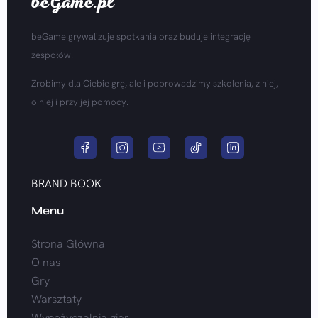
beGame.pl
beGame grywalizuje spotkania oraz buduje integrację
zespołów.
Zrobimy dla Ciebie grę, ale i poprowadzimy szkolenia, z niej,
o niej i przy jej pomocy.
BRAND BOOK
Menu
Strona Główna
O nas
Gry
Warsztaty
Wypożyczalnia gier