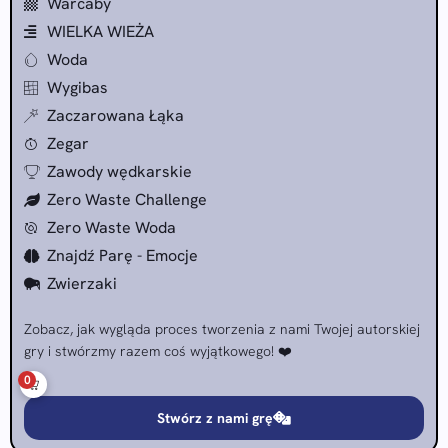
Warcaby
WIELKA WIEŻA
Woda
Wygibas
Zaczarowana Łąka
Zegar
Zawody wędkarskie
Zero Waste Challenge
Zero Waste Woda
Znajdź Parę - Emocje
Zwierzaki
Zobacz, jak wygląda proces tworzenia z nami Twojej autorskiej
gry i stwórzmy razem coś wyjątkowego! ❤️
0
Stwórz z nami grę