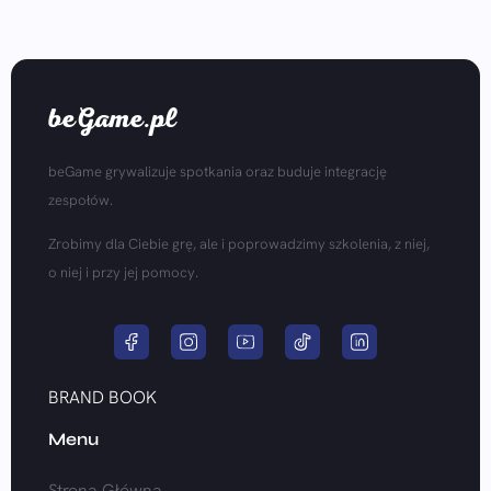
beGame.pl
beGame grywalizuje spotkania oraz buduje integrację
zespołów.
Zrobimy dla Ciebie grę, ale i poprowadzimy szkolenia, z niej,
o niej i przy jej pomocy.
BRAND BOOK
Menu
Strona Główna