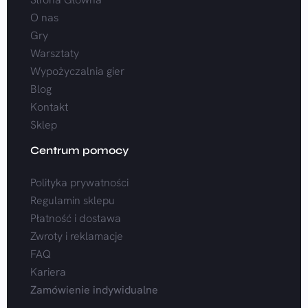
O nas
Gry
Warsztaty
Wypożyczalnia gier
Blog
Kontakt
Sklep
Centrum pomocy
Polityka prywatności
Regulamin sklepu
Płatność i dostawa
Zwroty i reklamacje
FAQ
Kariera
Zamówienie indywidualne