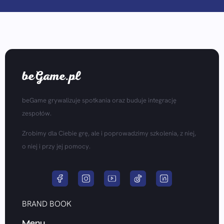
beGame.pl
beGame grywalizuje spotkania oraz buduje integrację
zespołów.
Zrobimy dla Ciebie grę, ale i poprowadzimy szkolenia, z niej,
o niej i przy jej pomocy.
BRAND BOOK
Menu