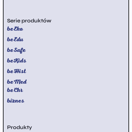
Serie produktów
beEko
beEdu
beSafe
beKids
beHist
beMed
beChr
biznes
Produkty