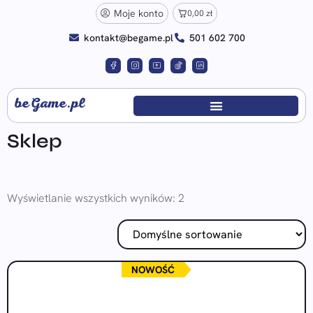
Moje konto
0,00
zł
kontakt@begame.pl
501 602 700
beGame.pl
Sklep
Wyświetlanie wszystkich wyników: 2
NOWOŚĆ