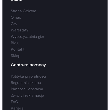
Strona Główna
O nas
Gry
Warsztaty
Wypożyczalnia gier
Blog
Kontakt
Sklep
Centrum pomocy
Polityka prywatności
Regulamin sklepu
Płatność i dostawa
Zwroty i reklamacje
FAQ
Kariera