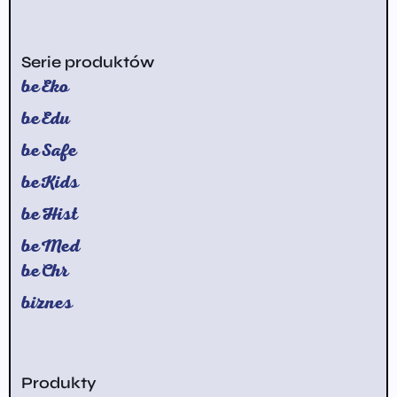
Serie produktów
beEko
beEdu
beSafe
beKids
beHist
beMed
beChr
biznes
Produkty