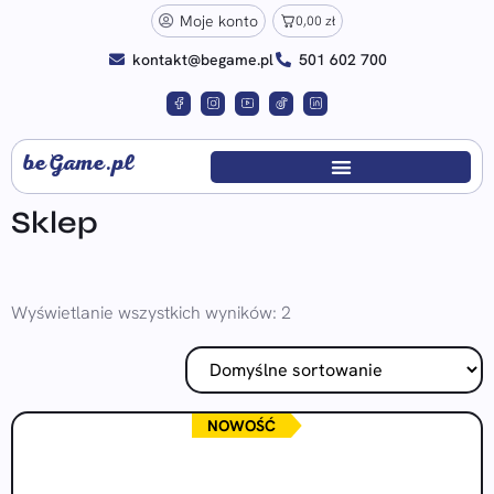
Moje konto
0,00
zł
kontakt@begame.pl
501 602 700
beGame.pl
Sklep
Wyświetlanie wszystkich wyników: 2
NOWOŚĆ