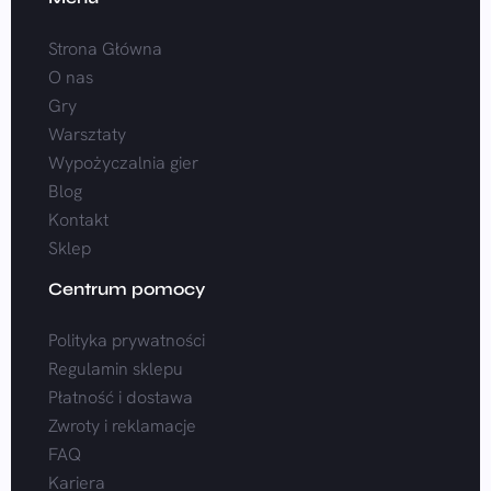
Strona Główna
O nas
Gry
Warsztaty
Wypożyczalnia gier
Blog
Kontakt
Sklep
Centrum pomocy
Polityka prywatności
Regulamin sklepu
Płatność i dostawa
Zwroty i reklamacje
FAQ
Kariera