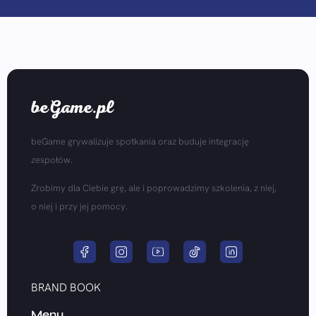
beGame.pl
beGame grywalizuje spotkania oraz buduje integrację
zespołów.
Zrobimy dla Ciebie grę, ale i poprowadzimy szkolenia, z niej,
o niej i przy jej pomocy.
BRAND BOOK
Menu