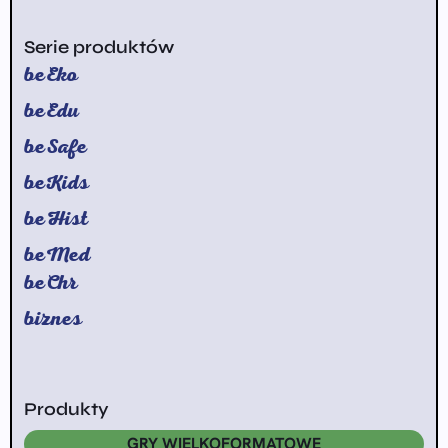
Serie produktów
beEko
beEdu
beSafe
beKids
beHist
beMed
beChr
biznes
Produkty
GRY WIELKOFORMATOWE