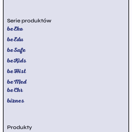
Serie produktów
beEko
beEdu
beSafe
beKids
beHist
beMed
beChr
biznes
Produkty