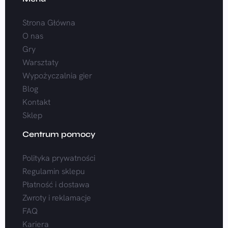
Strona Główna
O nas
Gry
Warsztaty
Wypożyczalnia gier
Blog
Kontakt
Sklep
Centrum pomocy
Polityka prywatności
Regulamin sklepu
Płatność i dostawa
Zwroty i reklamacje
FAQ
Kariera