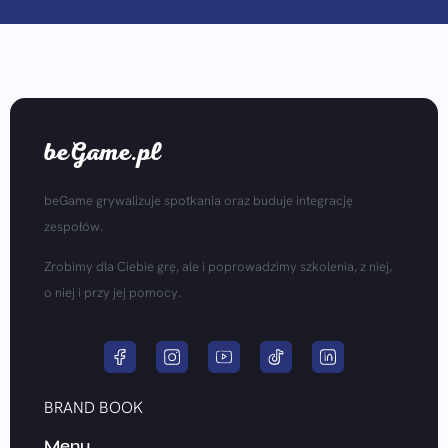
beGame.pl
beGame grywalizuje spotkania oraz buduje integrację
zespołów.
Zrobimy dla Ciebie grę, ale i poprowadzimy szkolenia, z niej,
o niej i przy jej pomocy.
BRAND BOOK
Menu