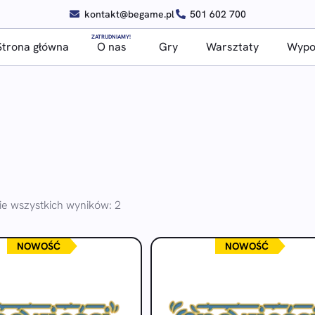
kontakt@begame.pl
501 602 700
ZATRUDNIAMY!
Strona główna
O nas
Gry
Warsztaty
Wypoż
ie wszystkich wyników: 2
NOWOŚĆ
NOWOŚĆ