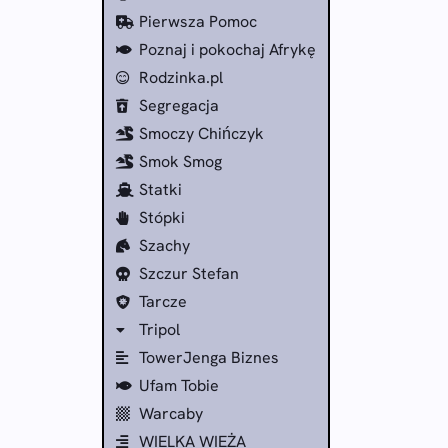
Pierwsza Pomoc
Poznaj i pokochaj Afrykę
Rodzinka.pl
Segregacja
Smoczy Chińczyk
Smok Smog
Statki
Stópki
Szachy
Szczur Stefan
Tarcze
Tripol
TowerJenga Biznes
Ufam Tobie
Warcaby
WIELKA WIEŻA