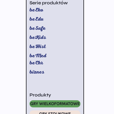
Serie produktów
beEko
beEdu
beSafe
beKids
beHist
beMed
beChr
biznes
Produkty
GRY WIELKOFORMATOWE
GRY STOLIKOWE