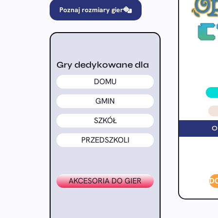
Poznaj rozmiary gier
Gry dedykowane dla
DOMU
GMIN
SZKÓŁ
O
PRZEDSZKOLI
AKCESORIA DO GIER
D