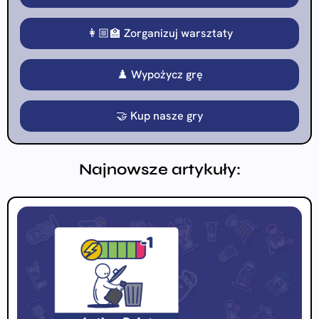
👩🏼‍🏫 Zorganizuj warsztaty
♟️ Wypożycz grę
🤝 Kup nasze gry
Najnowsze artykuły: