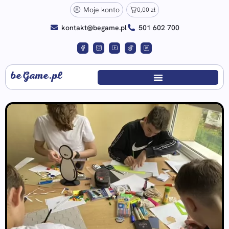
Moje konto
0,00
zł
kontakt@begame.pl
501 602 700
beGame.pl