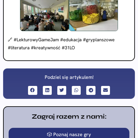
🔗 #LekturowyGameJam #edukacja #gryplanszowe
#literatura #kreatywność #31LO
Podziel się artykulem!
Zagraj razem z nami:
🎲 Poznaj nasze gry