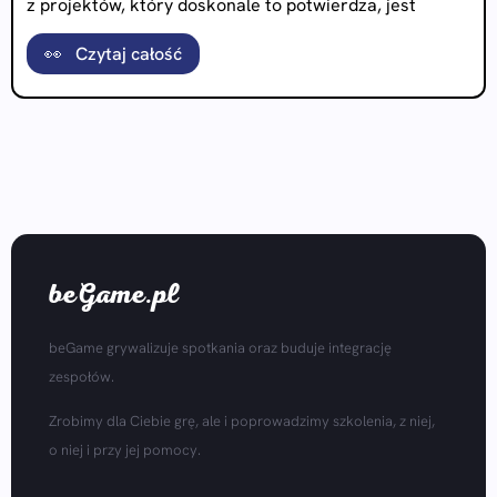
z projektów, który doskonale to potwierdza, jest
👀 Czytaj całość
beGame.pl
beGame grywalizuje spotkania oraz buduje integrację
zespołów.
Zrobimy dla Ciebie grę, ale i poprowadzimy szkolenia, z niej,
o niej i przy jej pomocy.