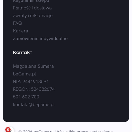
Regulamin sklepu
Płatność i dostawa
Zwroty i reklamacje
FAQ
Kariera
Zamówienie indywidualne
Kontakt
Magdalena Sumera
beGame.pl
NIP: 9441913591
REGON: 524382674
501 602 700
kontakt@begame.pl
0
© 2026 beGame.pl | Wszystkie prawa zastrzeżone.