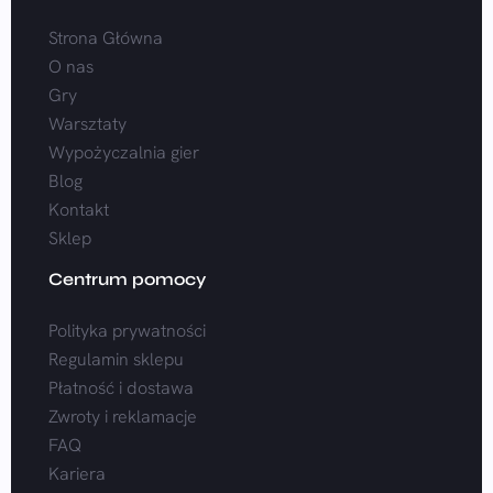
Strona Główna
O nas
Gry
Warsztaty
Wypożyczalnia gier
Blog
Kontakt
Sklep
Centrum pomocy
Polityka prywatności
Regulamin sklepu
Płatność i dostawa
Zwroty i reklamacje
FAQ
Kariera