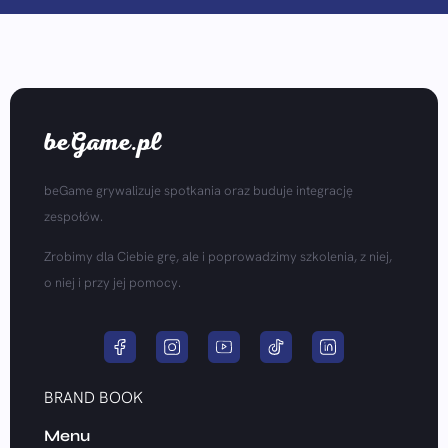
beGame.pl
beGame grywalizuje spotkania oraz buduje integrację
zespołów.
Zrobimy dla Ciebie grę, ale i poprowadzimy szkolenia, z niej,
o niej i przy jej pomocy.
BRAND BOOK
Menu