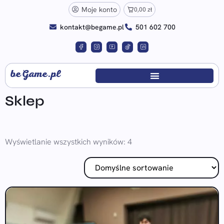
Moje konto
0,00
zł
kontakt@begame.pl
501 602 700
beGame.pl
Sklep
Wyświetlanie wszystkich wyników: 4