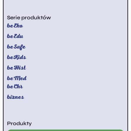
Serie produktów
beEko
beEdu
beSafe
beKids
beHist
beMed
beChr
biznes
Produkty