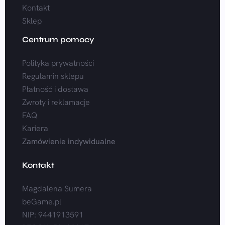
Kontakt
Sklep
Centrum pomocy
Polityka prywatności
Regulamin sklepu
Płatność i dostawa
Zwroty i reklamacje
FAQ
Kariera
Zamówienie indywidualne
Kontakt
Magdalena Sumera
beGame.pl
NIP: 9441913591