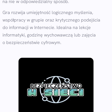
na nie w odpowiedzialny sposób.
Gra rozwija umiejętność logicznego myślenia,
współpracy w grupie oraz krytycznego podejścia
do informacji w Internecie. Idealna na lekcje
informatyki, godzinę wychowawczą lub zajęcia
o bezpieczeństwie cyfrowym.