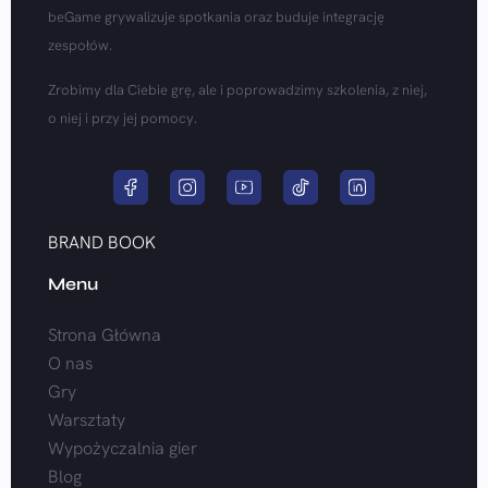
beGame grywalizuje spotkania oraz buduje integrację
zespołów.
Zrobimy dla Ciebie grę, ale i poprowadzimy szkolenia, z niej,
o niej i przy jej pomocy.
BRAND BOOK
Menu
Strona Główna
O nas
Gry
Warsztaty
Wypożyczalnia gier
Blog