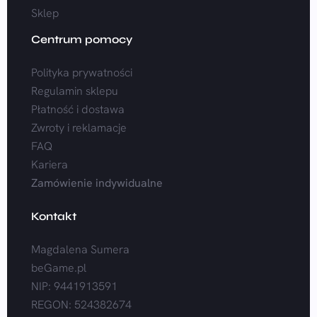
Sklep
Centrum pomocy
Polityka prywatności
Regulamin sklepu
Płatność i dostawa
Zwroty i reklamacje
FAQ
Kariera
Zamówienie indywidualne
Kontakt
Magdalena Sumera
beGame.pl
NIP: 9441913591
REGON: 524382674