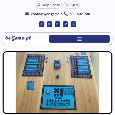
Moje konto
0,00
zł
kontakt@begame.pl
501 602 700
beGame.pl