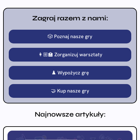
Zagraj razem z nami:
🎲 Poznaj nasze gry
👩🏼‍🏫 Zorganizuj warsztaty
♟️ Wypożycz grę
🤝 Kup nasze gry
Najnowsze artykuły: