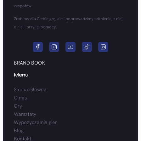
zespołów.
Zrobimy dla Ciebie grę, ale i poprowadzimy szkolenia, z niej,
o niej i przy jej pomocy.
BRAND BOOK
Menu
Strona Główna
O nas
Gry
Warsztaty
Wypożyczalnia gier
Blog
Kontakt