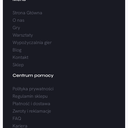
Strona Główna
O nas
Gry
Warsztaty
Wypożyczalnia gier
Blog
Kontakt
Sklep
Centrum pomocy
Polityka prywatności
Regulamin sklepu
Płatność i dostawa
Zwroty i reklamacje
FAQ
Kariera