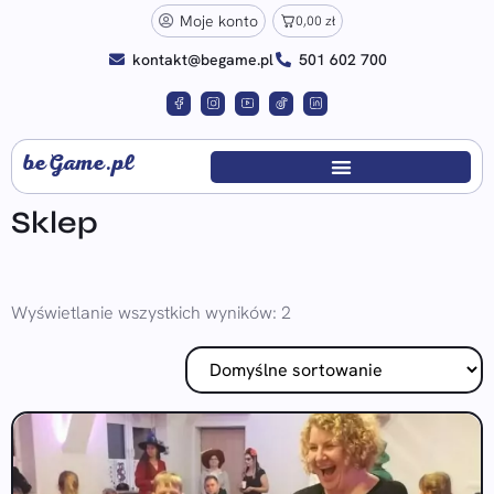
Moje konto
0,00
zł
kontakt@begame.pl
501 602 700
beGame.pl
Sklep
Wyświetlanie wszystkich wyników: 2