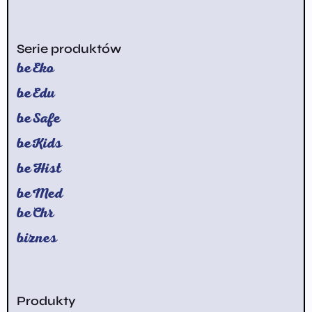
Serie produktów
beEko
beEdu
beSafe
beKids
beHist
beMed
beChr
biznes
Produkty