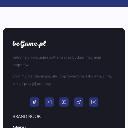
beGame.pl
beGame grywalizuje spotkania oraz buduje integrację
zespołów.
Zrobimy dla Ciebie grę, ale i poprowadzimy szkolenia, z niej,
o niej i przy jej pomocy.
BRAND BOOK
Menu